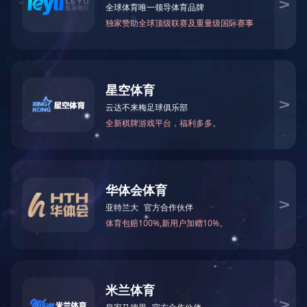
新闻资讯
公司动态
振动盘知识
关于我们
联系我们
产品导航
视觉检测设备
电子五金/塑料类精密振动盘
食品/医药/小商品类振动盘
振动盘辅助设备展示
涂层举例
振动盘展示
振动底座展示
振动盘知识