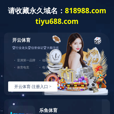
皇冠体育
皇冠·体育 (HG)官方网站_CROWNSPORTS
视觉检测设备
振动盘
电子五金/塑料类精密振动
盘
食品/医药/小商品类振动
盘
振动顶盘展示
振动盘辅助设备展示
涂层举例
非标自动化产品
振动盘展示
振动底座展示
控制器展示
行业用途展示