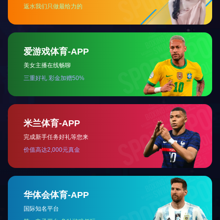
上一条:
振动盘耐磨涂层
下一条:
振动盘涂层
相关产品
精密振动盘
自动送料振动盘
自动振动盘
螺丝振动盘
振动盘涂层