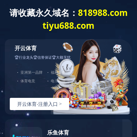
皇冠体育
皇冠·体育 (HG)官方网站_CROWNSPORTS
视觉检测设备
振动盘
电子五金/塑料类精密振动
盘
食品/医药/小商品类振动
盘
振动顶盘展示
振动盘辅助设备展示
涂层举例
非标自动化产品
振动盘展示
振动底座展示
控制器展示
行业用途展示